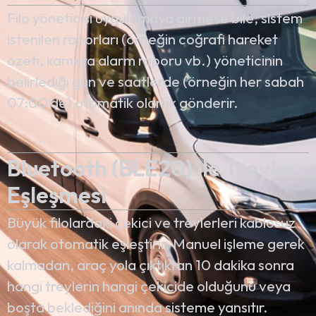
Filo yöneticisi uygulamaya girmese bile; sistem
istenilen raporları (örneğin coğrafi hareket
özeti, kamera alarm raporu vb.) yöneticinin
belirlediği gün ve saatlerde (örneğin her sabah
07:00’de) otomatik olarak gönderir.
Bluetooth (BLE20) ile Treyler
Eşleşmesi
Büyük filolardaki çekici ve treylerleri kablosuz
olarak otomatik eşleştirir. Manuel işleme gerek
kalmadan, araç yola çıktıktan 10 dakika sonra
hangi treylerin hangi çekicide olduğunu veya
boşta beklediğini anında sisteme yansıtır.