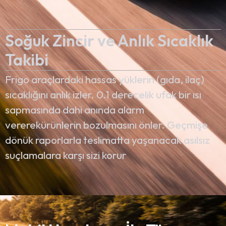
Soğuk Zincir ve Anlık Sıcaklık
Takibi
Frigo araçlardaki hassas yüklerin (gıda, ilaç)
sıcaklığını anlık izler. 0.1 derecelik ufak bir ısı
sapmasında dahi anında alarm
vererekürünlerin bozulmasını önler. Geçmişe
dönük raporlarla teslimatta yaşanacak asılsız
suçlamalara karşı sizi korur