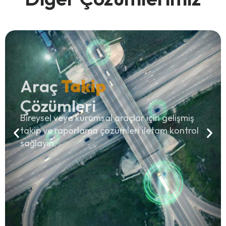
Araç
Takip
Çözümleri
Bireysel veya kurumsal araçlar için gelişmiş
takip ve raporlama çözümleri iletam kontrol
sağlayın.