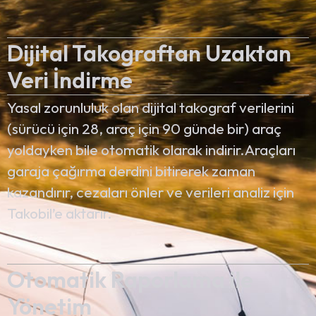
Dijital Takograftan Uzaktan
Veri İndirme
Yasal zorunluluk olan dijital takograf verilerini
(sürücü için 28, araç için 90 günde bir) araç
yoldayken bile otomatik olarak indirir.Araçları
garaja çağırma derdini bitirerek zaman
kazandırır, cezaları önler ve verileri analiz için
Takobil’e aktarır.
Otomatik Raporlama ile
Yönetim