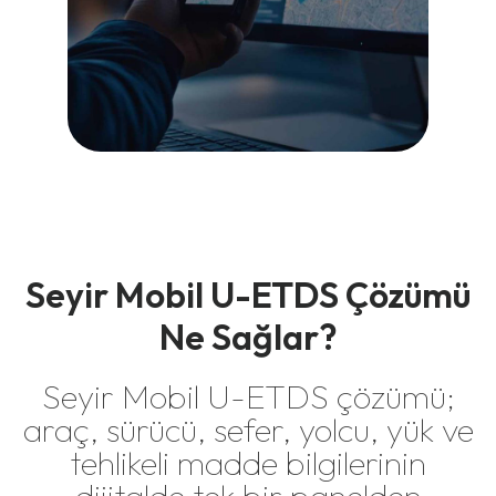
Seyir Mobil U-ETDS Çözümü
Ne Sağlar?
Seyir Mobil U-ETDS çözümü;
araç, sürücü, sefer, yolcu, yük ve
tehlikeli madde bilgilerinin
dijitalde tek bir panelden