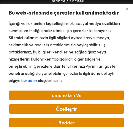
Derince / Kocaeli
Bu web-sitesinde çerezler kullanılmaktadır
İletişim
İçeriği ve reklamları kişiselleştirmek, sosyal medya özellikleri
Merkez: 0 262 239 7777
sunmak ve trafiği analiz etmek için çerezler kullanıyoruz.
Sitemizi kullanımınızla ilgili bilgileri ayrıca sosyal medya,
Teknik Destek: 0 850 200 0860
reklamcılık ve analiz iş ortaklarımızla paylaşabiliriz. İş
ortaklarımız, bu bilgileri kendilerine sağladığınız veya
UTTS Montaj :0 850 307 4100
hizmetlerini kullanırken topladıkları diğer bilgilerle
birleştirebilir. Çerezlere dair tercihlerinizi Ayrıntıları göster
paneli aracılığıyla yönetebilir, çerezlerle ilgili daha detaylı
bilgiye
buradan
ulaşabilirsiniz.
Gizlilik ve Güvenlik
Tümüne İzin Ver
Özelleştir
Reddet
© 2026 · Seyir Mobil