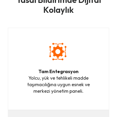
Kolaylık
Tam Entegrasyon
Yolcu, yük ve tehlikeli madde
ta
ş
ımacılı
ğ
ına uygun esnek ve
merkezi yönetim paneli.