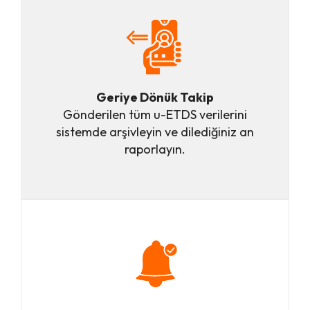
Geriye Dönük Takip
Gönderilen tüm u-ETDS verilerini
sistemde ar
ş
ivleyin ve diledi
ğ
iniz an
raporlayın.