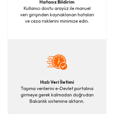
Hatasız Bildirim
Kullanıcı dostu arayüz ile manuel
veri giri
ş
inden kaynaklanan hataları
ve ceza risklerini minimize edin.
Hızlı Veri
İ
letimi
Ta
ş
ıma verilerini e-Devlet portalına
girmeye gerek kalmadan do
ğ
rudan
Bakanlık sistemine aktarın.